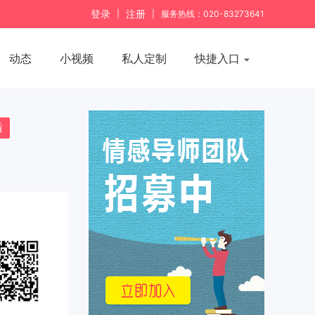
登录
注册
|
|
服务热线：020-83273641
动态
小视频
私人定制
快捷入口
盾