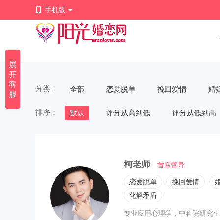
手机版
展
开
客
分类：
全部
恋爱脱单
挽回爱情
婚
服
排序：
默认
评分从高到低
评分从低到高
柯老师
首席督导
恋爱脱单
挽回爱情
化解矛盾
专业应用心理学，中科院研究生