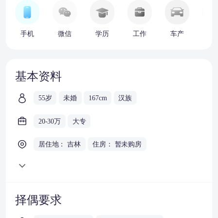
手机
微信
学历
工作
车产
房
基本资料
55岁
未婚
167cm
汉族
20-30万
大专
居住地： 吉林
住房： 暂未购房
择偶要求