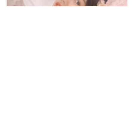
四、聊家庭成员
不仅是要了解这个人，还要对双方的家庭有一定
的了解，毕竟之后的生活不是两个人的生活，而
是两家人的生活，只有充分了解之后，这样才可
以判断两人是否可以搀扶走完一生，所以见面时
可以聊一下各自家庭成员的问题，或者是她们的
性格如何，这样也会让两人的相亲才会有大跨
步，感情上才会有更实质的发展。第一次相亲如