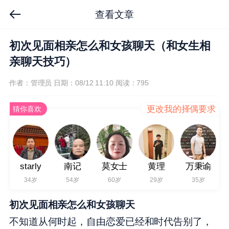
查看文章
初次见面相亲怎么和女孩聊天（和女生相
亲聊天技巧）
作者：管理员
日期：08/12 11:10
阅读：795
更改我的择偶要求
猜你喜欢
starly
南记
莫女士
黄理
万秉谕
34岁
54岁
60岁
29岁
35岁
初次见面相亲怎么和女孩聊天
不知道从何时起，自由恋爱已经和时代告别了，