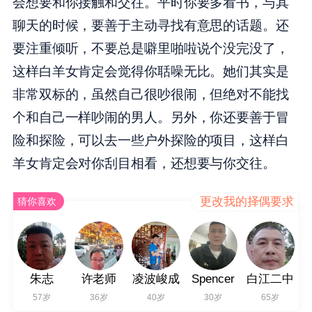
会想要和你接触和交往。平时你要多看书，与其
聊天的时候，要善于主动寻找有意思的话题。还
要注重倾听，不要总是噼里啪啦说个没完没了，
这样白羊女肯定会觉得你聒噪无比。她们其实是
非常双标的，虽然自己很吵很闹，但绝对不能找
个和自己一样吵闹的男人。另外，你还要善于冒
险和探险，可以去一些户外探险的项目，这样白
羊女肯定会对你刮目相看，还想要与你交往。
更改我的择偶要求
猜你喜欢
朱志
许老师
凌波峻成
Spencer
白江二中
57岁
36岁
40岁
30岁
65岁