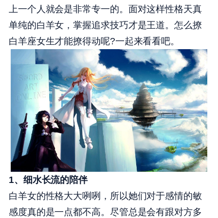
上一个人就会是非常专一的。面对这样性格天真
单纯的白羊女，掌握追求技巧才是王道。怎么撩
白羊座女生才能撩得动呢?一起来看看吧。
1、细水长流的陪伴
白羊女的性格大大咧咧，所以她们对于感情的敏
感度真的是一点都不高。尽管总是会有跟对方多