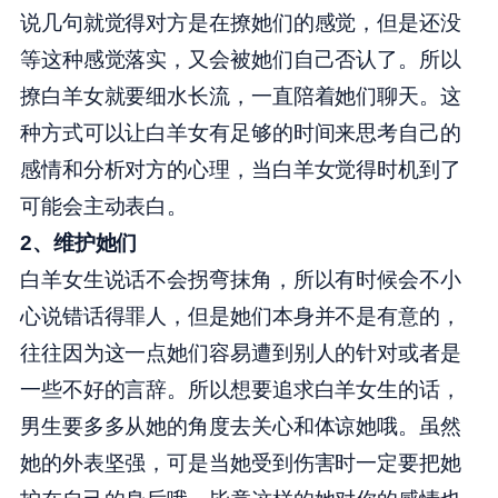
说几句就觉得对方是在撩她们的感觉，但是还没
等这种感觉落实，又会被她们自己否认了。所以
撩白羊女就要细水长流，一直陪着她们聊天。这
种方式可以让白羊女有足够的时间来思考自己的
感情和分析对方的心理，当白羊女觉得时机到了
可能会主动表白。
2、维护她们
白羊女生说话不会拐弯抹角，所以有时候会不小
心说错话得罪人，但是她们本身并不是有意的，
往往因为这一点她们容易遭到别人的针对或者是
一些不好的言辞。所以想要追求白羊女生的话，
男生要多多从她的角度去关心和体谅她哦。虽然
她的外表坚强，可是当她受到伤害时一定要把她